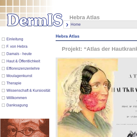
Hebra Atlas
Home
Hebra Atlas
Einleitung
F. von Hebra
Projekt: “Atlas der Hautkra
Damals - heute
Haut & Öffentlichkeit
Effloreszenzenlehre
Moulagenkunst
Therapie
Wissenschaft & Kursiosität
Willkommen
Danksagung